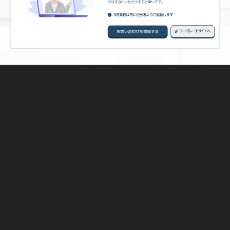
コーポレートサイトへ
下記フォームに必要事項を入力してください。
お問い合わせが完了しました
お問い合わせいただきありがとうございます。
法人・団体
氏名
(必須)
(必須)
通常、お問い合わせから3営業日以内の回答を目指しておりますが、 内容によってはお時間をいただく場合もございますので、 何
卒ご理解いただきますようお願い申し上げます。
なお、休日、祝日、年末年始などは翌営業日以降の対応となります。 あらかじめご了承ください。
部署
役職
また、弊社からのメールが迷惑メールフォルダに振り分けられてしまう場合がございます。
そのため、「sousaku.co.jp」からのメールを受信できるように設定の確認をお願い申し上げます。
総合パンフレットのダウンロードについて
メールアドレス
日中連絡可能な電話番号
(必須)
(必須)
「資料ダウンロード」をクリックすると、総合パンフレットのダウンロードが始ま
ります。 制作の流れや、事例などをご確認いただけますので、ぜひご一読く
ださい。
パンフレットはPDFファイル形式となっておりますので、ご覧いただくには
お問い合わせ内容
選択項目
PDFリーダーが必要です。 お手持ちのPCやスマートフォンにPDFリーダー
がインストールされていない場合は、 適切なアプリをダウンロード・インスト
ールしてからご覧ください。
資料ダウンロード
コーポレートサイトへ
個人情報の取り扱い
こちらに記載されている内容に関し、ご同意いただく必要がございます。 下記事項をご確認いただき、ご同意の上お問い合わせ
ください。
a)
事業者の名称: 創作株式会社
b)
個人情報保護管理者: 創作株式会社 個人情報保護管理責任者電話: 03-6273-7331
個人情報の取り扱いに同意して
c)
個人情報の利用目的: ご提供いただいた個人情報は、お問い合わせ対応のみに利用します。
問い合わせを送信する
d)
個人情報の第三者提供について: お客様の同意がある場合または法令に基づく場合を除き、 取得した個人情報を第
三者に提供する事はありません。
e)
個人情報の取り扱い委託について: ご提供いただいた個人情報の取り扱いは、 業務に応じて当社が個人情報に関す
る機密保持契約を結んだ企業に対して 業務委託する場合があります。
f)
開示対象個人情報の開示等およびお問い合わせ窓口について: 個人情報の開示・訂正・利用停止等（以下、「開示等」と
いう）を希望される場合は、 「開示対象個人情報に関する事項の周知について［告知書］」をご確認ください。
g)
情報提供の任意性について: お客様が当社に対し情報をご提供されることは任意です。 ただし、ご提供いただけない
場合、 お客様のご依頼及びお問い合わせに応じられない恐れがございます。 （ご同意いただけない場合は、当フォー
ムへご入力いただけません。）